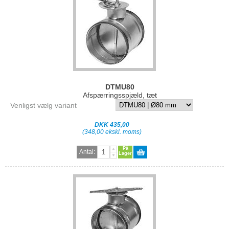
DTMU80
Afspærringsspjæld, tæt
Venligst vælg variant
DKK 435,00
(348,00 ekskl. moms)
På
Antal:
Lager