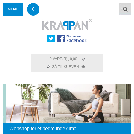
MENU
0 VARE(R):, 0,00
GÅ TIL KURVEN
Webshop for et bedre indeklima