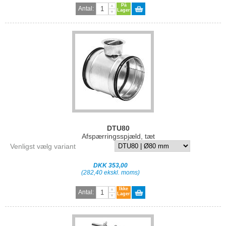
På
Antal:
Lager
DTU80
Afspærringsspjæld, tæt
Venligst vælg variant
DKK 353,00
(282,40 ekskl. moms)
Ikke
Antal:
Lager