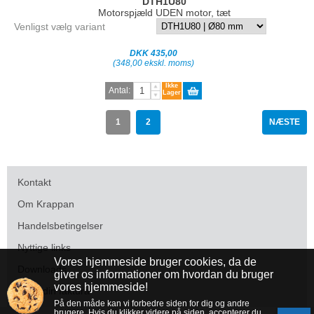
DTH1U80
Motorspjæld UDEN motor, tæt
Venligst vælg variant
DKK 435,00
(348,00 ekskl. moms)
Ikke
Antal:
Lager
1
2
NÆSTE
Kontakt
Om Krappan
Handelsbetingelser
Nyttige links
Vores hjemmeside bruger cookies, da de
Downloads
giver os informationer om hvordan du bruger
vores hjemmeside!
Betal din faktura
På den måde kan vi forbedre siden for dig og andre
brugere. Hvis du klikker videre på siden, accepterer du