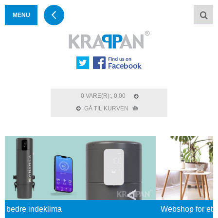
MENU
0 VARE(R):, 0,00
GÅ TIL KURVEN
klima
Webshop for et bedre indekli