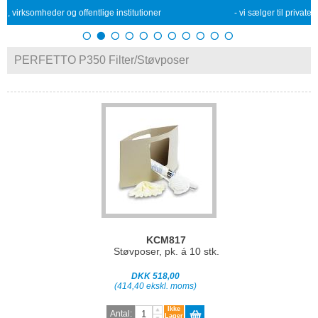
og offentlige institutioner
- vi sælger til private, virksomheder og o
PERFETTO P350 Filter/Støvposer
KCM817
Støvposer, pk. á 10 stk.
DKK 518,00
(414,40 ekskl. moms)
Ikke
Antal:
Lager