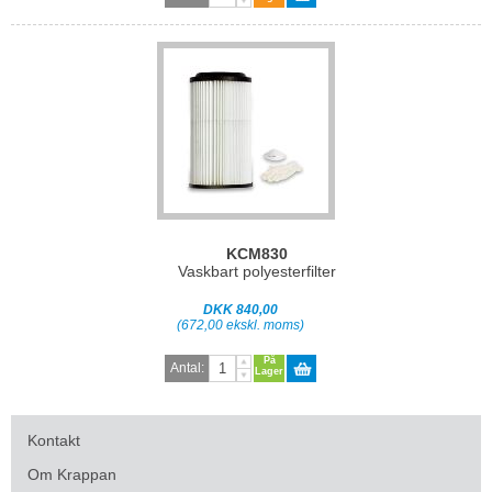
KCM830
Vaskbart polyesterfilter
DKK 840,00
(672,00 ekskl. moms)
På
Antal:
Lager
Kontakt
Om Krappan