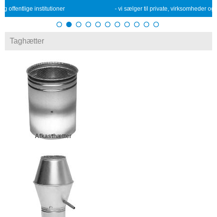
oner
- vi sælger til private, virksomheder og offentlige institutioner
Taghætter
Afkasthætter