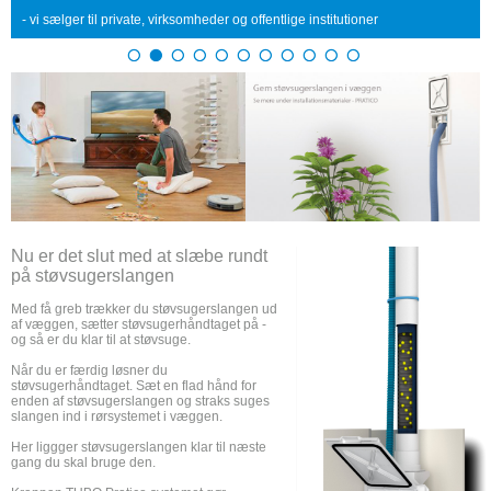
- vi sælger til private, virksomheder og offentlige institutioner
Nu er det slut med at slæbe rundt
på støvsugerslangen
Med få greb trækker du støvsugerslangen ud
af væggen, sætter støvsugerhåndtaget på -
og så er du klar til at støvsuge.
Når du er færdig løsner du
støvsugerhåndtaget. Sæt en flad hånd for
enden af støvsugerslangen og straks suges
slangen ind i rørsystemet i væggen.
Her liggger støvsugerslangen klar til næste
gang du skal bruge den.