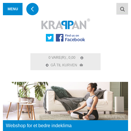
MENU
0 VARE(R):, 0,00
GÅ TIL KURVEN
Webshop for et bedre indeklima