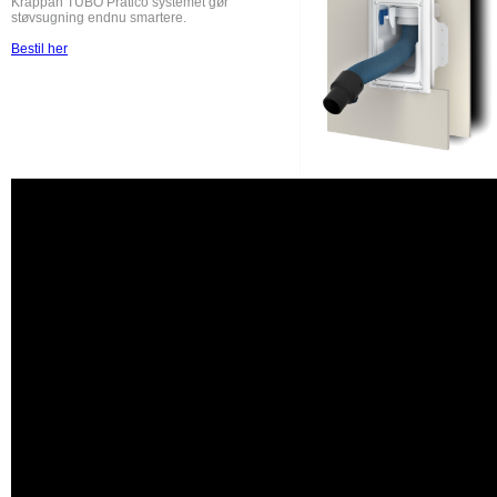
Krappan TUBO Pratico systemet gør
støvsugning endnu smartere.
Bestil her