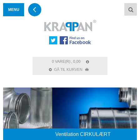
MENU
0 VARE(R):, 0,00
GÅ TIL KURVEN
Ventilation CIRKULÆRT