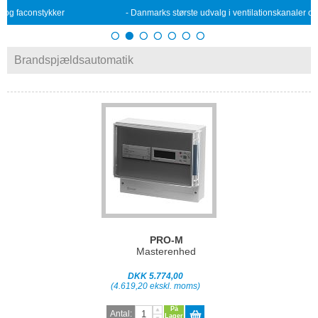
- Danmarks største udvalg i ventilationskanaler og faconstykker
Brandspjældsautomatik
PRO-M
Masterenhed
DKK 5.774,00
(4.619,20 ekskl. moms)
På
Antal:
Lager