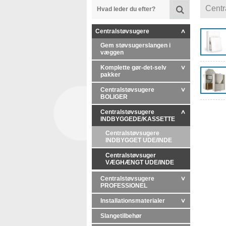
Cent
Centralstøvsugere
Gem støvsugerslangen i
væggen
Komplette gør-det-selv
pakker
Centralstøvsugere
BOLIGER
Centralstøvsugere
INDBYGGEDE/KASSETTE
Centralstøvsugere
INDBYGGET UDE/INDE
Centralstøvsuger
VÆGHÆNGT UDE/INDE
Centralstøvsugere
PROFESSIONEL
Installationsmaterialer
Slangetilbehør