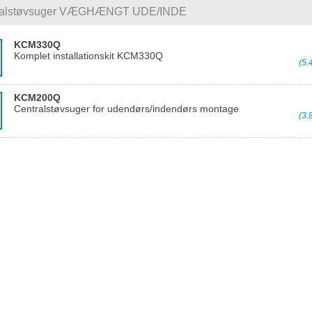
ralstøvsuger VÆGHÆNGT UDE/INDE
KCM330Q
Komplet installationskit KCM330Q
(5.
KCM200Q
Centralstøvsuger for udendørs/indendørs montage
(3.