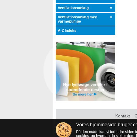
Ventilationsanlæg
Ventilationsanlæg med
varmepumpe
A-Z Indeks
Kontakt
Vores hjemmeside bruger co
På den måde kan vi forbedre siden fo
cookies, og hvordan du sletter dem,