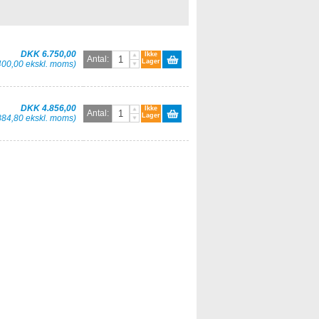
DKK 6.750,00
Ikke
Antal:
Lager
400,00 ekskl. moms)
DKK 4.856,00
Ikke
Antal:
Lager
884,80 ekskl. moms)