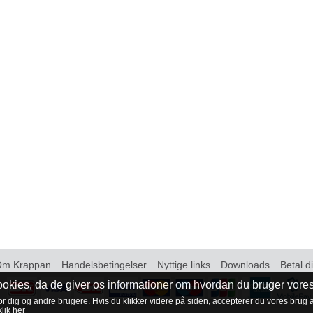
Om Krappan
Handelsbetingelser
Nyttige links
Downloads
Betal d
okies, da de giver os informationer om hvordan du bruger vor
r dig og andre brugere. Hvis du klikker videre på siden, accepterer du vores brug 
klik her