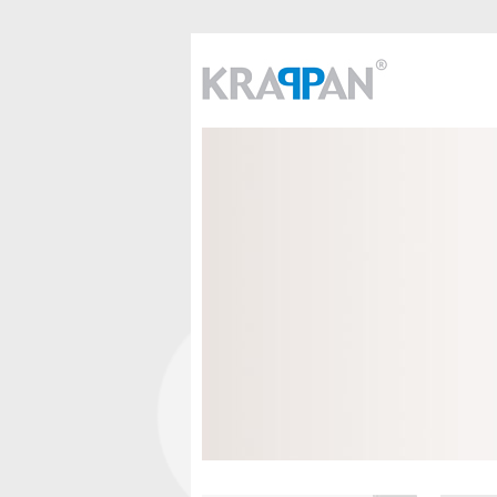
Centralstøvsuger
- indbygget eller væghængt i kasse