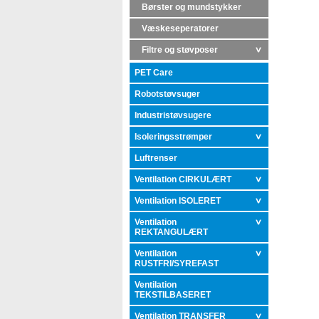
Børster og mundstykker
Væskeseperatorer
Filtre og støvposer
PET Care
Robotstøvsuger
Industristøvsugere
Isoleringsstrømper
Luftrenser
Ventilation CIRKULÆRT
Ventilation ISOLERET
Ventilation
REKTANGULÆRT
Ventilation
RUSTFRI/SYREFAST
Ventilation
TEKSTILBASERET
Ventilation TRANSFER