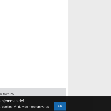
in faktura
es hjemmeside!
OK
af cookies. Vil du vide mere om vores