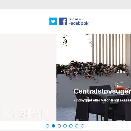
e
tte