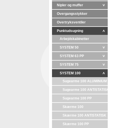
Nipler og muffer
Overgangsstykker
Overtryksventiler
Punktudsugning
Arbejdskabinetter
SYSTEM 50
SYSTEM 63 PP
SYSTEM 75
SYSTEM 100
Sugearme 100 ALUMINIUM
Sugearme 100 ANTISTATISK
Sugearme 100 PP
Skærme 100
Skærme 100 ANTISTATISK
Skærme 100 PP