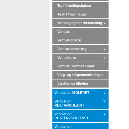
Trykfordelingsbokse
T-rør / Y-rør / X-rør
Tætning og efterbehandling
Vandlås
Ventilationsrør
Ventilationsanlæg
Ventilatorer
Ventiler / ventilrammer
Væg- og loftgennemføringer
Værktøj og tilbehør
Ventilation ISOLERET
Ventilation
REKTANGULÆRT
Ventilation
RUSTFRI/SYREFAST
Ventilation