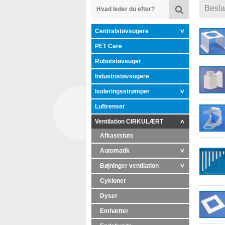
Besla
Centralstøvsugere
PET Care
Robotstøvsuger
Industristøvsugere
Isoleringsstrømper
Luftrenser
Ventilation CIRKULÆRT
Afkaststuts
Automatik
Bøjninger ventilation
Cykloner
Dyser
Emhætter