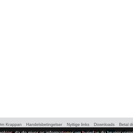
Om Krappan
Handelsbetingelser
Nyttige links
Downloads
Betal d
okies, da de giver os informationer om hvordan du bruger vor