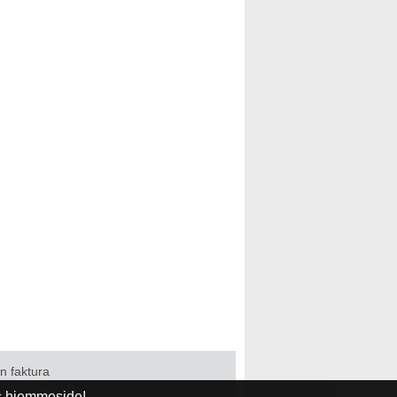
in faktura
es hjemmeside!