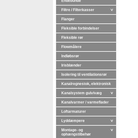
Endebunde
Filtre / Filterkasser
Flanger
Fleksible forbindelser
Fleksible rør
Flowmålere
Indløbsrør
Irisblænder
Isolering til ventilationsrør
Kanalregnestok, elektronisk
Kanalsystem gulv/væg
Kanalvarmer / varmeflader
Loftarmaturer
Lyddæmpere
Montage- og
ophængstilbehør