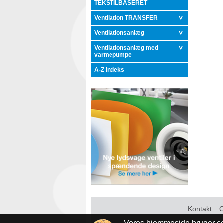
TEKSTILBASERET
Ventilation TRANSFER
Ventilationsanlæg
Ventilationsanlæg med
varmepumpe
A-Z Indeks
Kontakt
Vores hjemmeside bruger co