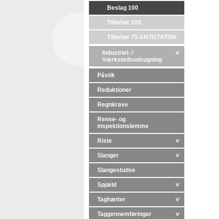
Beslag 100
Tilbehør 100
Tilbehør 75 ANTISTATISK
Industriel- /
Værkstedsudsugning
Påstik
Reduktioner
Regnkrave
Rense- og
inspektionslemme
Riste
Slanger
Slangestudse
Spjæld
Taghætter
Taggennemføringer