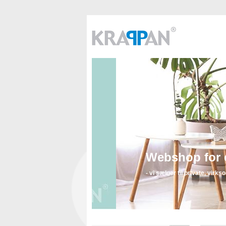
Webshop for et b
- vi sælger til private, virksomheder 