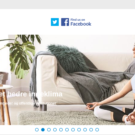
edre indeklima
og offentlige institutioner