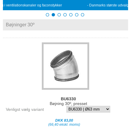
aler og faconstykker
- Danmarks største udvalg i ventilationskanale
Bøjninger 30º
BU6330
Bøjning 30º, presset
Venligst vælg variant
DKK 83,00
(66,40 ekskl. moms)