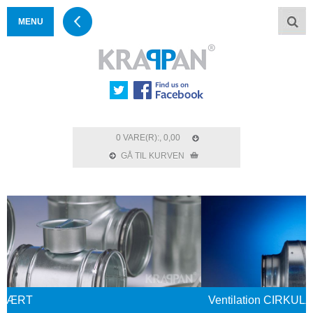
MENU
0 VARE(R):, 0,00
GÅ TIL KURVEN
Ventilation CIRKULÆRT