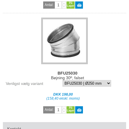
På
Antal:
Lager
BFU25030
Bøjning 30º, falset
Venligst vælg variant
DKK 198,00
(158,40 ekskl. moms)
På
Antal:
Lager
Kontakt