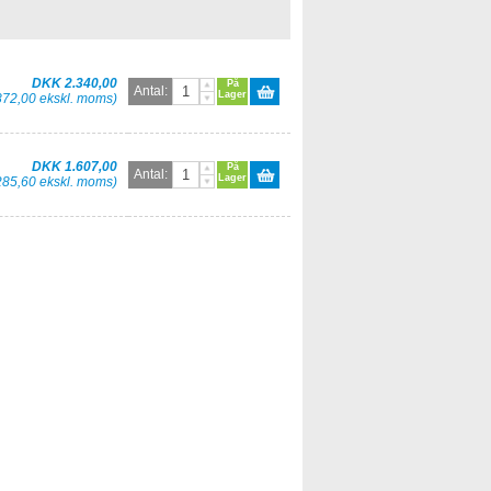
DKK 2.340,00
På
Antal:
Lager
872,00 ekskl. moms)
DKK 1.607,00
På
Antal:
Lager
285,60 ekskl. moms)