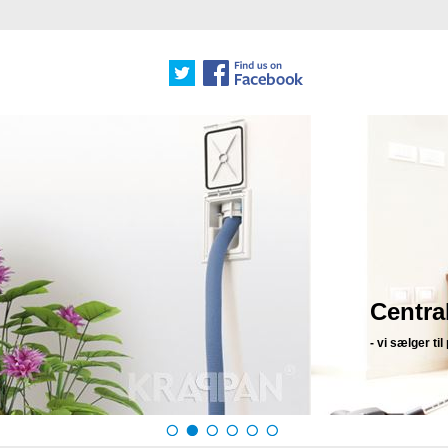
ere til alle boliger
omheder og offentlige institutioner