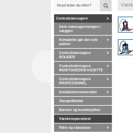
Væske
Centralstøvsugere
Gem støvsugerslangen i
væggen
Komplette gør-det-selv
pakker
Centralstøvsugere
BOLIGER
Centralstøvsugere
INDBYGGEDE/KASSETTE
Centralstøvsugere
PROFESSIONEL
Installationsmaterialer
Slangetilbehør
Børster og mundstykker
Væskeseperatorer
Filtre og støvposer