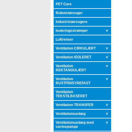
PET Care
Robotstøvsuger
Industristøvsugere
Isoleringsstrømper
Luftrenser
Ventilation CIRKULÆRT
Ventilation ISOLERET
Ventilation
REKTANGULÆRT
Ventilation
RUSTFRI/SYREFAST
Ventilation
TEKSTILBASERET
Ventilation TRANSFER
Ventilationsanlæg
Ventilationsanlæg med
varmepumpe