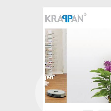
Centralstøvsug
- vi sælger til private, virks