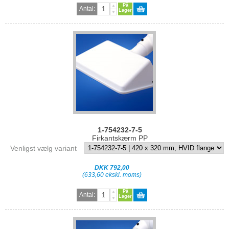
På
Antal:
Lager
1-754232-7-5
Firkantskærm PP
Venligst vælg variant
DKK 792,00
(633,60 ekskl. moms)
På
Antal:
Lager