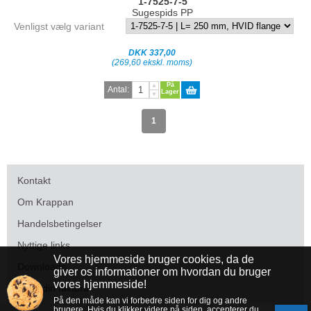
1-7525-7-5
Sugespids PP
Venligst vælg variant
DKK 337,00
(269,60 ekskl. moms)
På
Antal:
Lager
1
Kontakt
Om Krappan
Handelsbetingelser
Nyttige links
Vores hjemmeside bruger cookies, da de
Downloads
giver os informationer om hvordan du bruger
vores hjemmeside!
Betal din faktura
På den måde kan vi forbedre siden for dig og andre
brugere. Hvis du klikker videre på siden, accepterer du